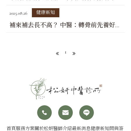
幫忙
健康新知
2025.08.26
補來補去長不高？ 中醫：轉骨前先養好脾
胃
1
首頁
服務方案
關於松妍
醫師介紹
最新消息
健康新知
問與答