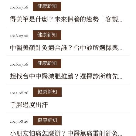
健康新知
2026.07.06
醫師介紹
得美筆是什麼？未來保養的趨勢｜客製化
最新消息
肌膚管理解析
健康新知
2026.07.06
健康新知
中醫美顏針灸適合誰？台中診所選擇與療
問與答
程注意事項
健康新知
2026.07.06
聯絡松妍
想找台中中醫減肥推薦？選擇診所前先看
這些注意事項
門診時間
健康新知
2025.08.26
手腳過度出汗
健康新知
2025.08.26
小朋友怕痛怎麼辦？中醫無痛雷射針灸能