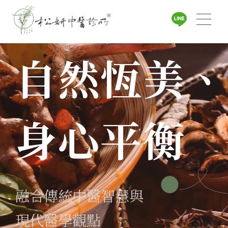
松之恆妍之
自然恆美、
身心平衡
融合傳統中醫智慧與
現代醫學觀點