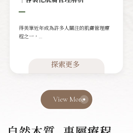
得美筆近年成為許多人關注的肌膚管理療
程之一，
主要原因在於現代保養不再只追求單一產
品或單次護理，而是更重視
「依照個人膚況規劃」
探索更多
的客製化管理方式。 不過，
得美筆並不是每個人都適合，
也不是做完一次就能解決所有肌膚問題。
療程前需要先由專業人員評估膚況、
View More
敏感程度、保養習慣與期待目標，
並搭配術後保濕、防曬與日常照護，
才能讓肌膚維持較穩定的狀態。
自然本質 · 專屬療程 ·